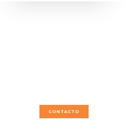
Porque Elegirnos?
Somos una empresa con mas de 40 años de experiencia de
actividad ofreciendo a sus clientes seriedad y
profesionalismo a la hora de desarrollar todo tipo de
proyectos.
CONTACTO